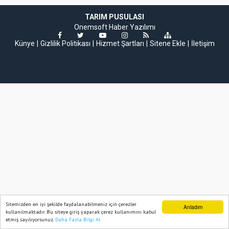
TARIM PUSULASI
Onemsoft
Haber Yazılımı
Künye
Gizlilik Politikası
Hizmet Şartları
Sitene Ekle
İletişim
Sitemizden en iyi şekilde faydalanabilmeniz için çerezler
Anladım
kullanılmaktadır. Bu siteye giriş yaparak çerez kullanımını kabul
etmiş sayılıyorsunuz.
Daha Fazla Bilgi Al
Ana Sayfa
Web TV
Foto Galeri
Yazarlar