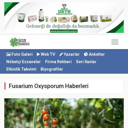
Foto Galeri
Web TV
Yazarlar
Anketler
Nöbetçi Eczaneler
Firma Rehberi
Seri İlanlar
Etkinlik Takvimi
Biyografiler
Fusarium Oxysporum Haberleri