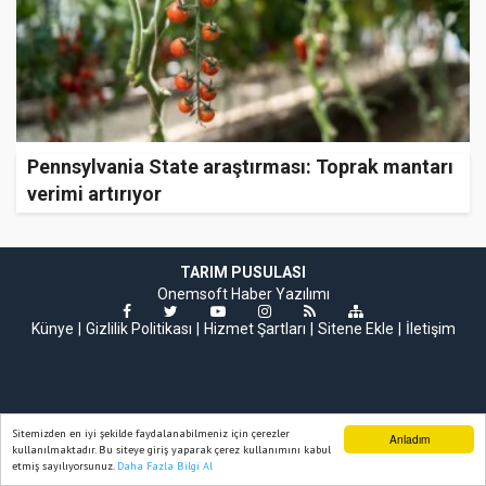
Pennsylvania State araştırması: Toprak mantarı
verimi artırıyor
TARIM PUSULASI
Onemsoft
Haber Yazılımı
Künye
Gizlilik Politikası
Hizmet Şartları
Sitene Ekle
İletişim
Sitemizden en iyi şekilde faydalanabilmeniz için çerezler
Anladım
kullanılmaktadır. Bu siteye giriş yaparak çerez kullanımını kabul
etmiş sayılıyorsunuz.
Daha Fazla Bilgi Al
Ana Sayfa
Web TV
Foto Galeri
Yazarlar