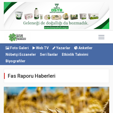
Foto Galeri
Web TV
Yazarlar
Anketler
Nöbetçi Eczaneler
Seri İlanlar
Etkinlik Takvimi
Biyografiler
Fas Raporu Haberleri