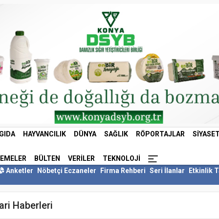
GIDA
HAYVANCILIK
DÜNYA
SAĞLIK
RÖPORTAJLAR
SIYASE
LEMELER
BÜLTEN
VERILER
TEKNOLOJI
Anketler
Nöbetçi Eczaneler
Firma Rehberi
Seri İlanlar
Etkinlik 
ari Haberleri