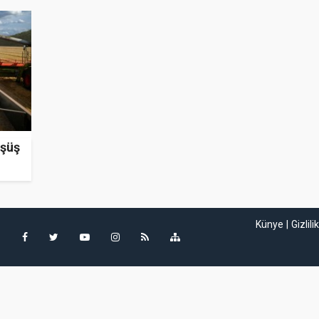
üşüş
Künye
Gizlili