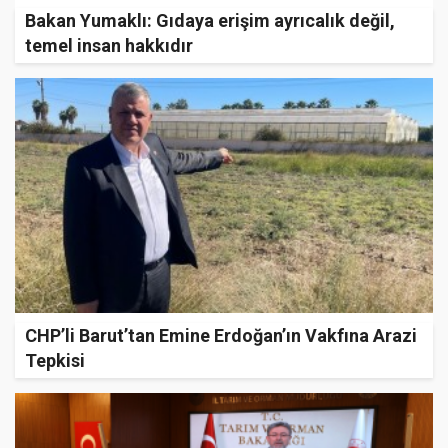
Bakan Yumaklı: Gıdaya erişim ayrıcalık değil,
temel insan hakkıdır
CHP’li Barut’tan Emine Erdoğan’ın Vakfına Arazi
Tepkisi