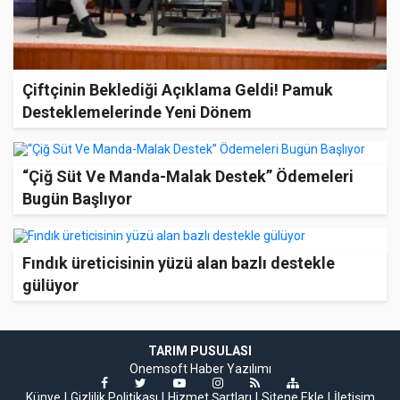
Çiftçinin Beklediği Açıklama Geldi! Pamuk
Desteklemelerinde Yeni Dönem
“Çiğ Süt Ve Manda-Malak Destek” Ödemeleri
Bugün Başlıyor
Fındık üreticisinin yüzü alan bazlı destekle
gülüyor
TARIM PUSULASI
Onemsoft
Haber Yazılımı
Künye
Gizlilik Politikası
Hizmet Şartları
Sitene Ekle
İletişim