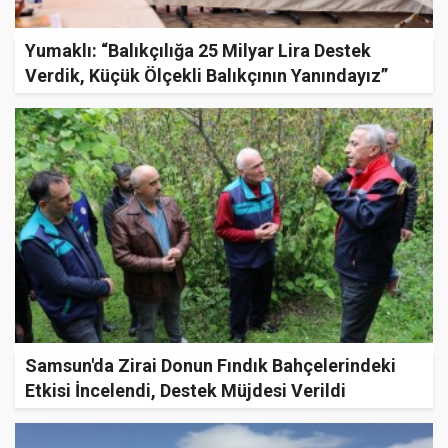
Yumaklı: “Balıkçılığa 25 Milyar Lira Destek
Verdik, Küçük Ölçekli Balıkçının Yanındayız”
Samsun'da Zirai Donun Fındık Bahçelerindeki
Etkisi İncelendi, Destek Müjdesi Verildi