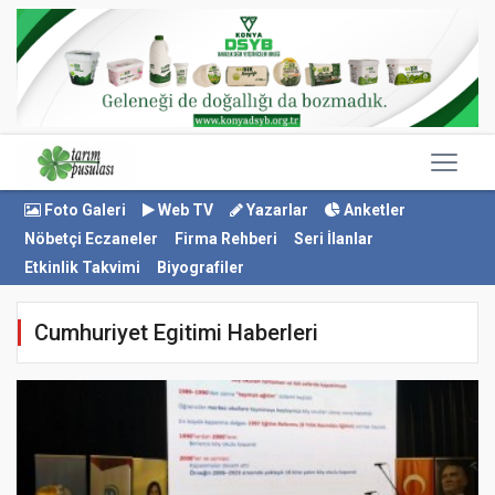
Foto Galeri
Web TV
Yazarlar
Anketler
Nöbetçi Eczaneler
Firma Rehberi
Seri İlanlar
Etkinlik Takvimi
Biyografiler
Cumhuriyet Egitimi Haberleri