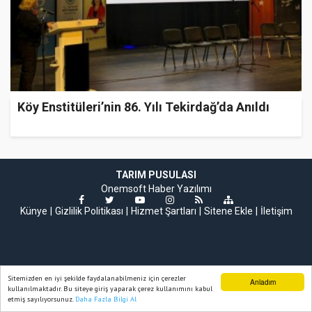
Köy Enstitüleri’nin 86. Yılı Tekirdağ’da Anıldı
TARIM PUSULASI
Onemsoft
Haber Yazılımı
Künye
Gizlilik Politikası
Hizmet Şartları
Sitene Ekle
İletişim
Sitemizden en iyi şekilde faydalanabilmeniz için çerezler
Anladım
kullanılmaktadır. Bu siteye giriş yaparak çerez kullanımını kabul
etmiş sayılıyorsunuz.
Daha Fazla Bilgi Al
Ana Sayfa
Web TV
Foto Galeri
Yazarlar