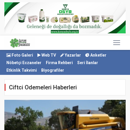
Foto Galeri
Web TV
Yazarlar
Anketler
Nöbetçi Eczaneler
Firma Rehberi
Seri İlanlar
Etkinlik Takvimi
Biyografiler
Ciftci Odemeleri Haberleri