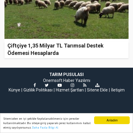
Çiftçiye 1,35 Milyar TL Tarımsal Destek
Ödemesi Hesaplarda
TARIM PUSULASI
Onemsoft
Haber Yazılımı
Künye
Gizlilik Politikası
Hizmet Şartları
Sitene Ekle
İletişim
Sitemizden en iyi şekilde faydalanabilmeniz için çerezler
Anladım
kullanılmaktadır. Bu siteye giriş yaparak çerez kullanımını kabul
etmiş sayılıyorsunuz.
Daha Fazla Bilgi Al
Ana Sayfa
Web TV
Foto Galeri
Yazarlar