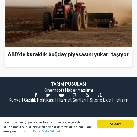
ABD’de kuraklık buğday piyasasını yukarı taşıyor
TARIM PUSULASI
Onemsoft
Haber Yazılımı
Künye
Gizlilik Politikası
Hizmet Şartları
Sitene Ekle
İletişim
Sitemizden en iyi şekilde faydalanabilmeniz için çerezler
Anladım
kullanılmaktadır. Bu siteye giriş yaparak çerez kullanımını kabul
etmiş sayılıyorsunuz.
Daha Fazla Bilgi Al
Ana Sayfa
Web TV
Foto Galeri
Yazarlar