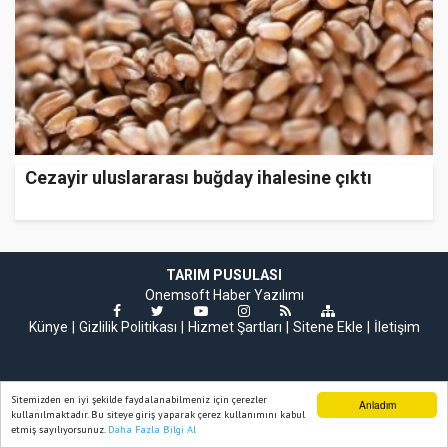
Cezayir uluslararası buğday ihalesine çıktı
TARIM PUSULASI
Onemsoft
Haber Yazılımı
Künye
Gizlilik Politikası
Hizmet Şartları
Sitene Ekle
İletişim
Sitemizden en iyi şekilde faydalanabilmeniz için çerezler
Anladım
kullanılmaktadır. Bu siteye giriş yaparak çerez kullanımını kabul
etmiş sayılıyorsunuz.
Daha Fazla Bilgi Al
Ana Sayfa
Web TV
Foto Galeri
Yazarlar