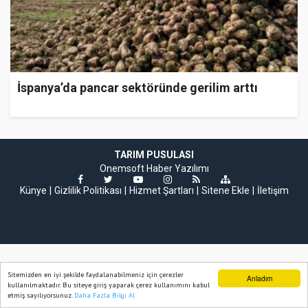
İspanya’da pancar sektöründe gerilim arttı
TARIM PUSULASI
Onemsoft
Haber Yazılımı
Künye
Gizlilik Politikası
Hizmet Şartları
Sitene Ekle
İletişim
Sitemizden en iyi şekilde faydalanabilmeniz için çerezler
Anladım
kullanılmaktadır. Bu siteye giriş yaparak çerez kullanımını kabul
etmiş sayılıyorsunuz.
Daha Fazla Bilgi Al
Ana Sayfa
Web TV
Foto Galeri
Yazarlar