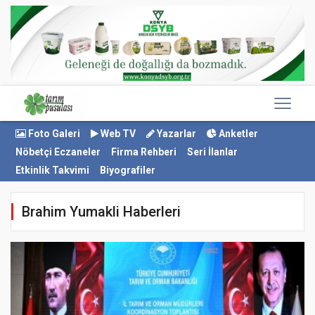
Foto Galeri
Web TV
Yazarlar
Anketler
Nöbetçi Eczaneler
Firma Rehberi
Seri İlanlar
Etkinlik Takvimi
Biyografiler
Brahim Yumakli Haberleri