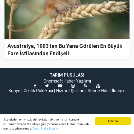
Avustralya, 1993'ten Bu Yana Görülen En Büyük
Fare İstilasından Endişeli
TARIM PUSULASI
Onemsoft
Haber Yazılımı
Künye
Gizlilik Politikası
Hizmet Şartları
Sitene Ekle
İletişim
Sitemizden en iyi şekilde faydalanabilmeniz için çerezler
Anladım
kullanılmaktadır. Bu siteye giriş yaparak çerez kullanımını kabul
etmiş sayılıyorsunuz.
Daha Fazla Bilgi Al
Ana Sayfa
Web TV
Foto Galeri
Yazarlar