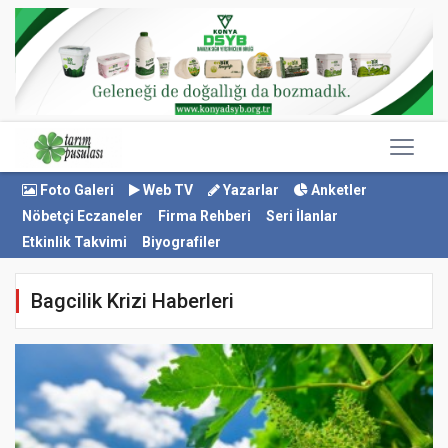
Foto Galeri
Web TV
Yazarlar
Anketler
Nöbetçi Eczaneler
Firma Rehberi
Seri İlanlar
Etkinlik Takvimi
Biyografiler
Bagcilik Krizi Haberleri