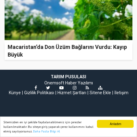
Macaristan’da Don Üzüm Bağlarını Vurdu: Kayıp
Büyük
TARIM PUSULASI
Onemsoft
Haber Yazılımı
Künye
Gizlilik Politikası
Hizmet Şartları
Sitene Ekle
İletişim
Sitemizden en iyi şekilde faydalanabilmeniz için çerezler
Anladım
kullanılmaktadır. Bu siteye giriş yaparak çerez kullanımını kabul
etmiş sayılıyorsunuz.
Daha Fazla Bilgi Al
Ana Sayfa
Web TV
Foto Galeri
Yazarlar