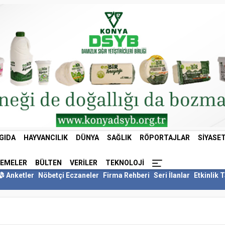
GIDA
HAYVANCILIK
DÜNYA
SAĞLIK
RÖPORTAJLAR
SIYASE
LEMELER
BÜLTEN
VERILER
TEKNOLOJI
Anketler
Nöbetçi Eczaneler
Firma Rehberi
Seri İlanlar
Etkinlik 