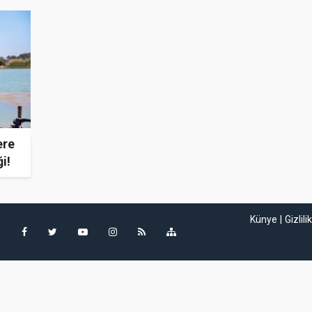
ere
i!
Künye
Gizlili