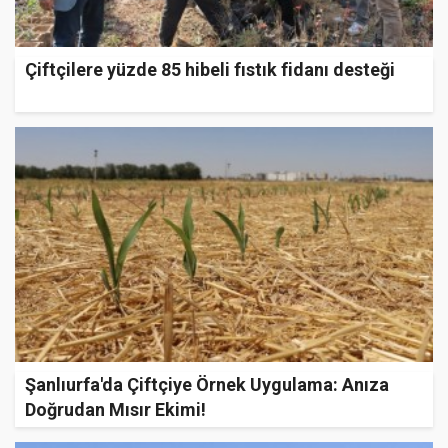
Çiftçilere yüzde 85 hibeli fıstık fidanı desteği
Şanlıurfa'da Çiftçiye Örnek Uygulama: Anıza
Doğrudan Mısır Ekimi!