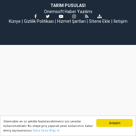
TARIM PUSULASI
Onemsoft
Haber Yazılımı
Künye
Gizlilik Politikası
Hizmet Şartları
Sitene Ekle
İletişim
Sitemizden en iyi şekilde faydalanabilmeniz için çerezler
Anladım
kullanılmaktadır. Bu siteye giriş yaparak çerez kullanımını kabul
etmiş sayılıyorsunuz.
Daha Fazla Bilgi Al
Ana Sayfa
Web TV
Foto Galeri
Yazarlar