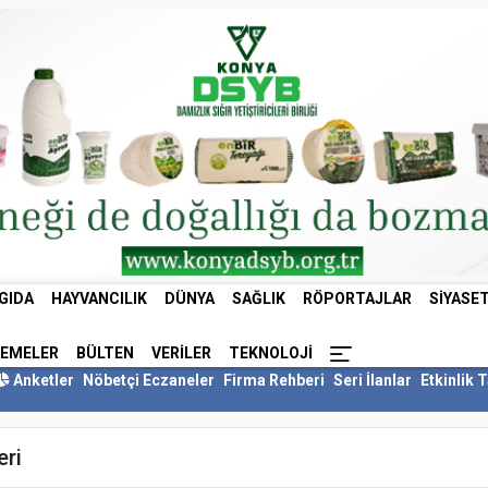
GIDA
HAYVANCILIK
DÜNYA
SAĞLIK
RÖPORTAJLAR
SIYASE
LEMELER
BÜLTEN
VERILER
TEKNOLOJI
Anketler
Nöbetçi Eczaneler
Firma Rehberi
Seri İlanlar
Etkinlik 
eri