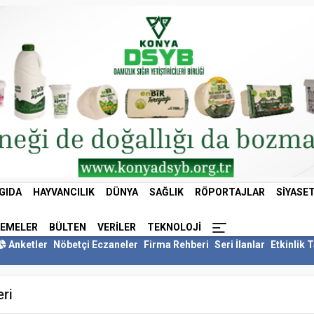
GIDA
HAYVANCILIK
DÜNYA
SAĞLIK
RÖPORTAJLAR
SIYASE
LEMELER
BÜLTEN
VERILER
TEKNOLOJI
Anketler
Nöbetçi Eczaneler
Firma Rehberi
Seri İlanlar
Etkinlik 
ri