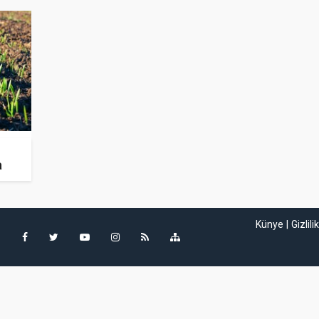
a
Künye
Gizlili