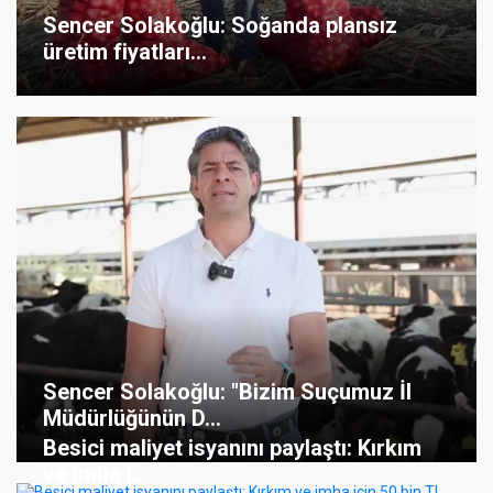
Sencer Solakoğlu: Soğanda plansız
üretim fiyatları...
Sencer Solakoğlu: "Bizim Suçumuz İl
Müdürlüğünün D...
Besici maliyet isyanını paylaştı: Kırkım
ve imha i...