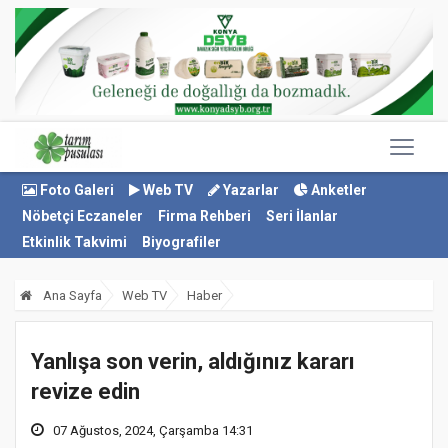
Foto Galeri
Web TV
Yazarlar
Anketler
Nöbetçi Eczaneler
Firma Rehberi
Seri İlanlar
Etkinlik Takvimi
Biyografiler
Ana Sayfa
Web TV
Haber
Yanlışa son verin, aldığınız kararı
revize edin
07 Ağustos, 2024, Çarşamba 14:31