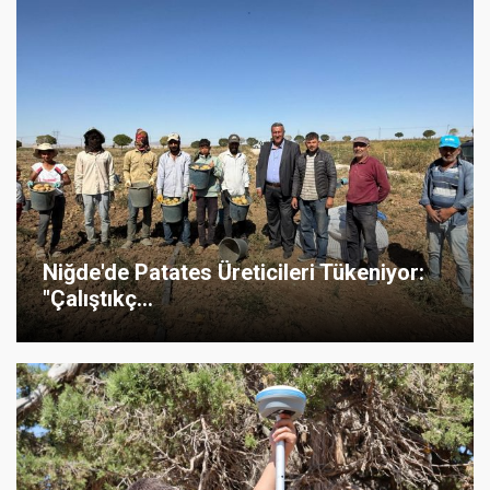
Niğde'de Patates Üreticileri Tükeniyor:
"Çalıştıkç...