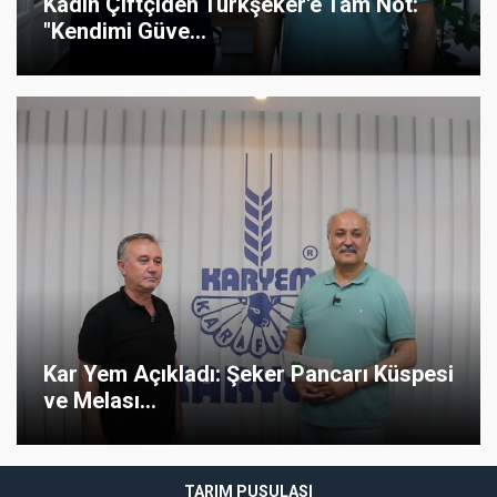
Kadın Çiftçiden Türkşeker'e Tam Not:
"Kendimi Güve...
Kar Yem Açıkladı: Şeker Pancarı Küspesi
ve Melası...
TARIM PUSULASI