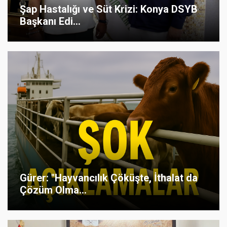
Şap Hastalığı ve Süt Krizi: Konya DSYB
Başkanı Edi...
Gürer: "Hayvancılık Çöküşte, İthalat da
Çözüm Olma...