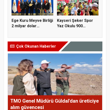
Ege Kuru Meyve Birliği
Kayseri Şeker Spor
2 milyar dolar
Yaz Okulu 900
ihracat...
öğrenciyle t...
Çok Okunan Haberler
TMO Genel Müdürü Güldal'dan üreticiye
alım güvencesi