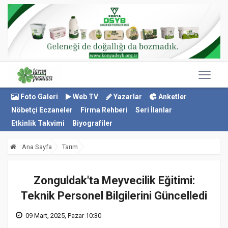
Foto Galeri
Web TV
Yazarlar
Anketler
Nöbetçi Eczaneler
Firma Rehberi
Seri İlanlar
Etkinlik Takvimi
Biyografiler
Ana Sayfa
Tarım
Zonguldak'ta Meyvecilik Eğitimi:
Teknik Personel Bilgilerini Güncelledi
09 Mart, 2025, Pazar 10:30