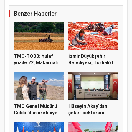
Benzer Haberler
TMO-TOBB: Yulaf
İzmir Büyükşehir
yüzde 22, Makarnalık
Belediyesi, Torbalı’da
Buğday y...
kuru...
TMO Genel Müdürü
Hüseyin Akay'dan
Güldal'dan üreticiye
şeker sektörüne
alım gü...
yapısal çözü...