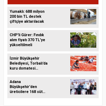
Yumaklı: 688 milyon
200 bin TL destek
çiftçiye aktarılacak
CHP'li Gürer: Fındık
alım fiyatı 370 TL'ye
yükseltilmeli
İzmir Büyükşehir
Belediyesi, Torbalı’da
kuru domatesi
destekliyor
Adana
Büyükşehir'den
üreticilere 168 süt
sağım makinesi