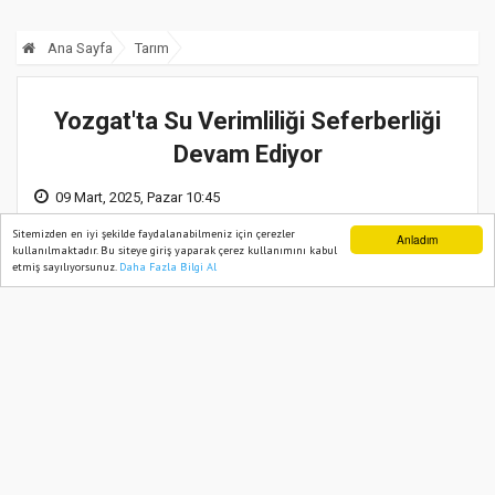
Ana Sayfa
Tarım
Yozgat'ta Su Verimliliği Seferberliği
Devam Ediyor
09 Mart, 2025, Pazar 10:45
Sitemizden en iyi şekilde faydalanabilmeniz için çerezler
Anladım
kullanılmaktadır. Bu siteye giriş yaparak çerez kullanımını kabul
etmiş sayılıyorsunuz.
Daha Fazla Bilgi Al
Ana Sayfa
Web TV
Foto Galeri
Yazarlar