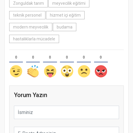
Zonguldak tarım
meyvecilik eğitimi
teknik personel
hizmet içi eğitim
modern meyvecilik
budama
hastalıklarla mücadele
0
0
0
0
0
0
Yorum Yazın