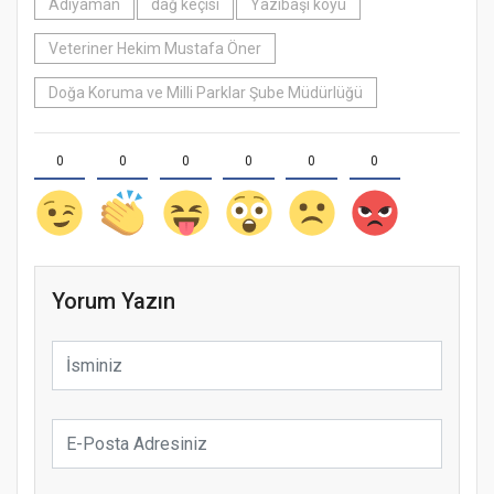
Adıyaman
dağ keçisi
Yazıbaşı köyü
Veteriner Hekim Mustafa Öner
Doğa Koruma ve Milli Parklar Şube Müdürlüğü
0
0
0
0
0
0
Yorum Yazın