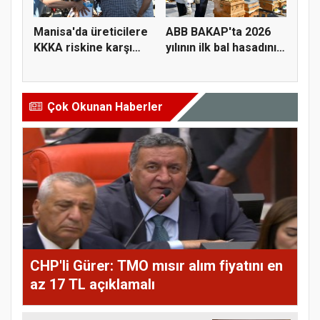
Manisa'da üreticilere
ABB BAKAP'ta 2026
KKKA riskine karşı
yılının ilk bal hasadını
para...
ge...
Çok Okunan Haberler
CHP'li Gürer: TMO mısır alım fiyatını en
az 17 TL açıklamalı