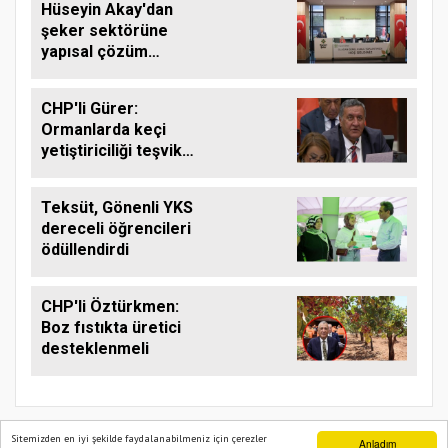
Hüseyin Akay'dan
şeker sektörüne
yapısal çözüm
çağrısı
CHP'li Gürer:
Ormanlarda keçi
yetiştiriciliği teşvik
edilmeli
Teksüt, Gönenli YKS
dereceli öğrencileri
ödüllendirdi
CHP'li Öztürkmen:
Boz fıstıkta üretici
desteklenmeli
Sitemizden en iyi şekilde faydalanabilmeniz için çerezler
Anladım