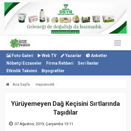
Foto Galeri
Web TV
Yazarlar
Anketler
Nöbetçi Eczaneler
Firma Rehberi
Seri İlanlar
Etkinlik Takvimi
Biyografiler
Ana Sayfa
Hayvancılık
Yürüyemeyen Dağ Keçisini Sırtlarında
Taşıdılar
07 Ağustos, 2019, Çarşamba 15:11