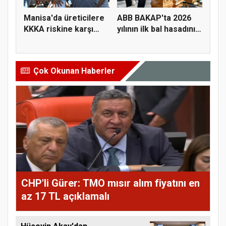
Manisa'da üreticilere
ABB BAKAP'ta 2026
KKKA riskine karşı
yılının ilk bal hasadını
para...
ge...
Çok Okunan Haberler
CHP'li Gürer: TMO mısır alım fiyatını en
az 17 TL açıklamalı