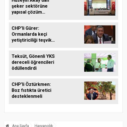
Hüseyin Akay'dan
şeker sektörüne
yapısal çözüm
çağrısı
CHP'li Gürer:
Ormanlarda keçi
yetiştiriciliği teşvik
edilmeli
Teksüt, Gönenli YKS
dereceli öğrencileri
ödüllendirdi
CHP'li Öztürkmen:
Boz fıstıkta üretici
desteklenmeli
Ana Sayfa
Hayvancılık