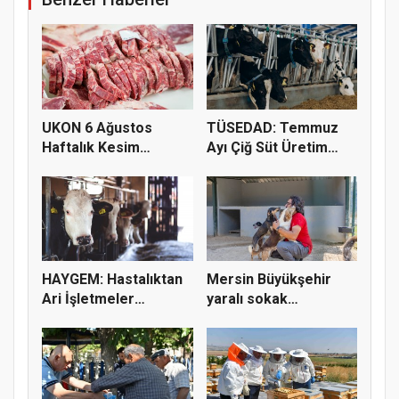
UKON 6 Ağustos
TÜSEDAD: Temmuz
Haftalık Kesim
Ayı Çiğ Süt Üretim
Fiyatlarını Pay...
Maliyeti 2...
HAYGEM: Hastalıktan
Mersin Büyükşehir
Ari İşletmeler
yaralı sokak
Üreticiye...
hayvanlarını y...