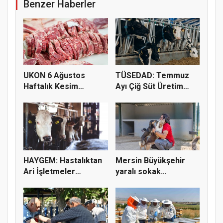
Benzer Haberler
UKON 6 Ağustos
TÜSEDAD: Temmuz
Haftalık Kesim
Ayı Çiğ Süt Üretim
Fiyatlarını Pay...
Maliyeti 2...
HAYGEM: Hastalıktan
Mersin Büyükşehir
Ari İşletmeler
yaralı sokak
Üreticiye...
hayvanlarını y...