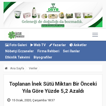
Foto Galeri
Web TV
Yazarlar
Anketler
Nöbetçi Eczaneler
Firma Rehberi
Seri İlanlar
Etkinlik Takvimi
Biyografiler
Ana Sayfa
Veriler
Toplanan İnek Sütü Miktarı Bir Önceki
Yıla Göre Yüzde 5,2 Azaldı
15 Ocak, 2020, Çarşamba 18:37