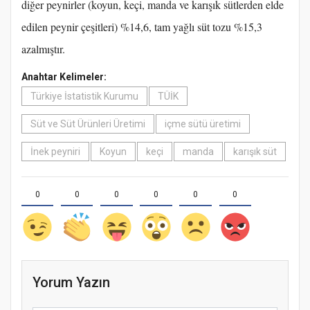
diğer peynirler (koyun, keçi, manda ve karışık sütlerden elde
edilen peynir çeşitleri) %14,6, tam yağlı süt tozu %15,3
azalmıştır.
Anahtar Kelimeler:
Türkiye İstatistik Kurumu
TÜİK
Süt ve Süt Ürünleri Üretimi
içme sütü üretimi
İnek peyniri
Koyun
keçi
manda
karışık süt
0
0
0
0
0
0
Yorum Yazın