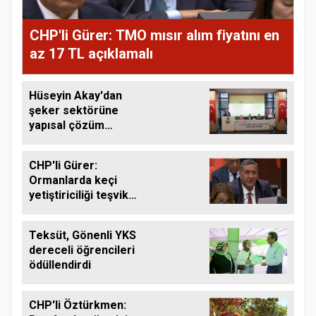
CHP'li Gürer: TMO mısır alım fiyatını en
az 17 TL açıklamalı
Hüseyin Akay'dan
şeker sektörüne
yapısal çözüm
çağrısı
CHP'li Gürer:
Ormanlarda keçi
yetiştiriciliği teşvik
edilmeli
Teksüt, Gönenli YKS
dereceli öğrencileri
ödüllendirdi
CHP'li Öztürkmen: