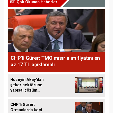
Çok Okunan Haberler
CHP'li Gürer: TMO mısır alım fiyatını en
az 17 TL açıklamalı
Hüseyin Akay'dan
şeker sektörüne
yapısal çözüm
çağrısı
CHP'li Gürer:
Ormanlarda keçi