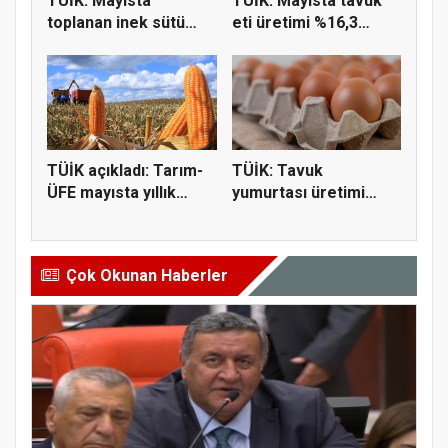
TÜİK: Mayısta
TÜİK: Mayısta tavuk
toplanan inek sütü
eti üretimi %16,3
miktarı %2,3...
geriled...
TÜİK açıkladı: Tarım-
TÜİK: Tavuk
ÜFE mayısta yıllık
yumurtası üretimi
%43,0...
yıllık yüzde 18...
Çok Okunan Haberler