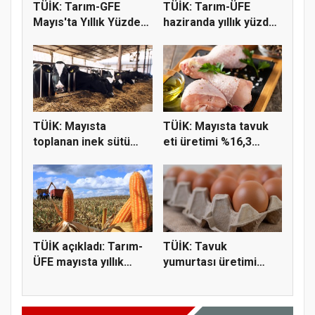
TÜİK: Tarım-GFE
TÜİK: Tarım-ÜFE
Mayıs'ta Yıllık Yüzde
haziranda yıllık yüzde
36,65 A...
9,55 a...
TÜİK: Mayısta
TÜİK: Mayısta tavuk
toplanan inek sütü
eti üretimi %16,3
miktarı %2,3...
geriled...
TÜİK açıkladı: Tarım-
TÜİK: Tavuk
ÜFE mayısta yıllık
yumurtası üretimi
%43,0...
yıllık yüzde 18...