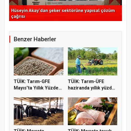
Hüseyin Akay'dan şeker sektörüne yapısal çözüm
Ege
çağrısı
açı
Benzer Haberler
TÜİK: Tarım-GFE
TÜİK: Tarım-ÜFE
Mayıs'ta Yıllık Yüzde
haziranda yıllık yüzde
36,65 A...
9,55 a...