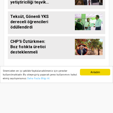
yetiştiriciliği teşvik
edilmeli
Teksüt, Gönenli YKS
dereceli öğrencileri
ödüllendirdi
CHP'li Öztürkmen:
Boz fıstıkta üretici
desteklenmeli
Sitemizden en iyi şekilde faydalanabilmeniz için çerezler
Anladım
kullanılmaktadır. Bu siteye giriş yaparak çerez kullanımını kabul
etmiş sayılıyorsunuz.
Daha Fazla Bilgi Al
Ana Sayfa
Web TV
Foto Galeri
Yazarlar
TARIM PUSULASI
Onemsoft
Haber Yazılımı
Künye
Gizlilik Politikası
Hizmet Şartları
Sitene Ekle
İletişim