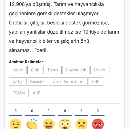
12.906'ya düşmüş. Tarım ve hayvancılıkla
geçinenlere gerekli destekler ulaşmıyor.
Üreticisi, çiftçisi, besicisi destek görmez ise,
yapılan yanlışlar düzeltilmez ise Türkiye’de tarım
ve hayvancılık biter ve göçlerin önü
alınamaz…”dedi.
Anahtar Kelimeler:
Niğde
Gıda
Tarım
Hayvancılık
Üretici
Çiftçi
Besicilik
Ömer Fethi Gürer
CHP
TBMM
AKP
0
0
0
0
0
0