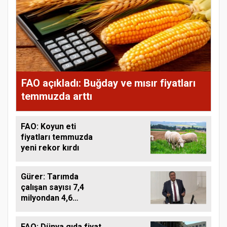
FAO açıkladı: Buğday ve mısır fiyatları
temmuzda arttı
FAO: Koyun eti
fiyatları temmuzda
yeni rekor kırdı
Gürer: Tarımda
çalışan sayısı 7,4
milyondan 4,6
milyona düştü
FAO: Dünya gıda fiyat