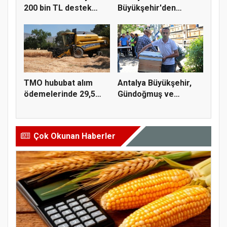
200 bin TL destek
Büyükşehir'den
çiftçiy...
Korkuteli üreticisine...
TMO hububat alım
Antalya Büyükşehir,
ödemelerinde 29,5
Gündoğmuş ve
milyar TL'...
İbradı'nda a...
Çok Okunan Haberler