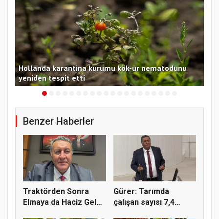
ı
Hollanda karantina kurumu kök-ur nematodunu
Oki
yeniden tespit etti
inc
Benzer Haberler
Traktörden Sonra
Gürer: Tarımda
Elmaya da Haciz Geldi!
çalışan sayısı 7,4
"Çift...
milyondan 4...