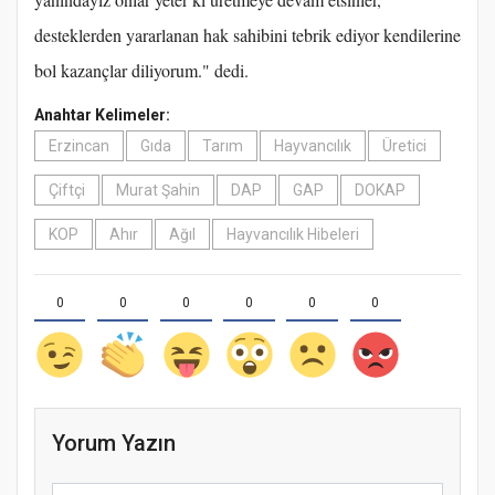
desteklerden yararlanan hak sahibini tebrik ediyor kendilerine
bol kazançlar diliyorum." dedi.
Anahtar Kelimeler:
Erzincan
Gıda
Tarım
Hayvancılık
Üretici
Çiftçi
Murat Şahin
DAP
GAP
DOKAP
KOP
Ahır
Ağıl
Hayvancılık Hibeleri
0
0
0
0
0
0
Yorum Yazın