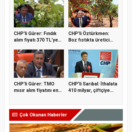
CHP'li Gürer: Fındık
CHP'li Öztürkmen:
alım fiyatı 370 TL'ye
Boz fıstıkta üretici
yü...
destek...
CHP'li Gürer: TMO
CHP'li Sarıbal: İthalata
mısır alım fiyatını en
410 milyar, çiftçiye...
az 1...
Çok Okunan Haberler