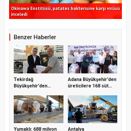
Okinawa Enstitüsü, patates bakterisine karşı virüsü
inceledi
FAO
Benzer Haberler
Tekirdağ
Adana Büyükşehir'den
Büyükşehir'den
üreticilere 168 süt
arıcılara 186 bin 480...
sağı...
Yumaklı: 688 milyon
Antalya