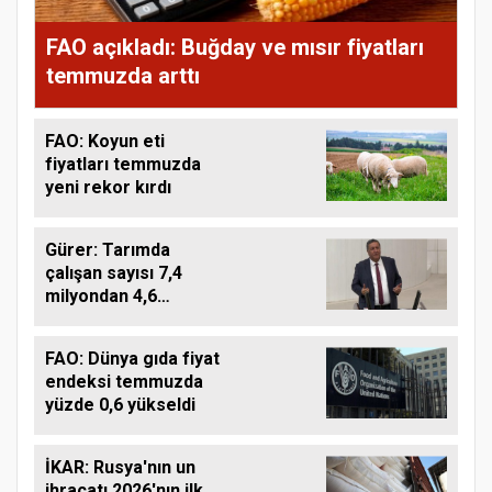
FAO açıkladı: Buğday ve mısır fiyatları
temmuzda arttı
FAO: Koyun eti
fiyatları temmuzda
yeni rekor kırdı
Gürer: Tarımda
çalışan sayısı 7,4
milyondan 4,6
milyona düştü
FAO: Dünya gıda fiyat
endeksi temmuzda
yüzde 0,6 yükseldi
İKAR: Rusya'nın un
ihracatı 2026'nın ilk