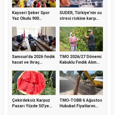
Kayseri Şeker Spor
SUDER, Türkiye'nin su
Yaz Okulu 900
stresi riskine karşı
öğrenciyle t...
ta...
Samsun'da 2026 fındık
TMO 2026/27 Dönemi
hasat ve ihraç
Kabuklu Fındık Alım
tarihler...
Fiyatl...
Çekirdeksiz Karpuz
TMO-TOBB 6 Ağustos
Pazarı Yüzde 50’ye
Hububat Fiyatlarını
Doğru K...
Açıkla...