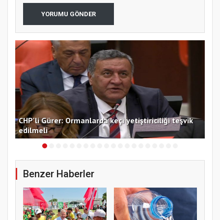
YORUMU GÖNDER
i
CHP'li Gürer: Ormanlarda keçi yetiştiriciliği teşvik
Ana
edilmeli
çağ
Benzer Haberler