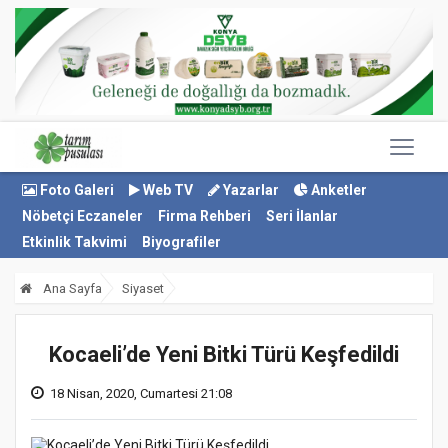
Foto Galeri
Web TV
Yazarlar
Anketler
Nöbetçi Eczaneler
Firma Rehberi
Seri İlanlar
Etkinlik Takvimi
Biyografiler
Ana Sayfa
Siyaset
Kocaeli’de Yeni Bitki Türü Keşfedildi
18 Nisan, 2020, Cumartesi 21:08