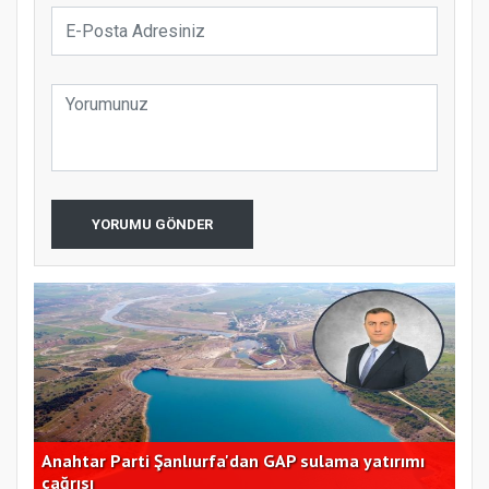
YORUMU GÖNDER
ik
Anahtar Parti Şanlıurfa'dan GAP sulama yatırımı
Kay
çağrısı
ta