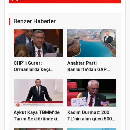
Benzer Haberler
CHP'li Gürer:
Anahtar Parti
Ormanlarda keçi
Şanlıurfa'dan GAP
yetiştiriciliği...
sulama yatırı...
Aykut Kaya TBMM'de
Kadim Durmaz: 200
Tarım Sektöründeki
TL'nin alım gücü 500
Konkord...
ekmekt...