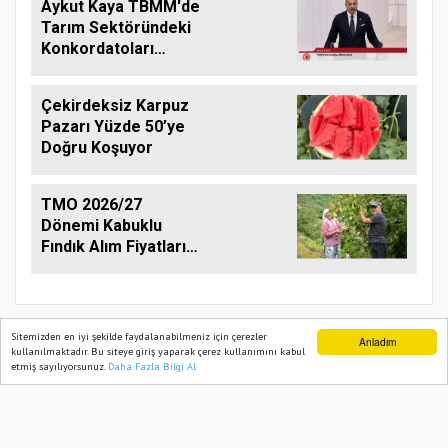
Aykut Kaya TBMM'de
Tarım Sektöründeki
Konkordatoları
Gündeme Taşıdı
Çekirdeksiz Karpuz
Pazarı Yüzde 50’ye
Doğru Koşuyor
TMO 2026/27
Dönemi Kabuklu
Fındık Alım Fiyatlarını
Açıkladı
Sitemizden en iyi şekilde faydalanabilmeniz için çerezler
Anladım
kullanılmaktadır. Bu siteye giriş yaparak çerez kullanımını kabul
etmiş sayılıyorsunuz.
Daha Fazla Bilgi Al
Ana Sayfa
Web TV
Foto Galeri
Yazarlar
TARIM PUSULASI
Onemsoft
Haber Yazılımı
Künye
Gizlilik Politikası
Hizmet Şartları
Sitene Ekle
İletişim