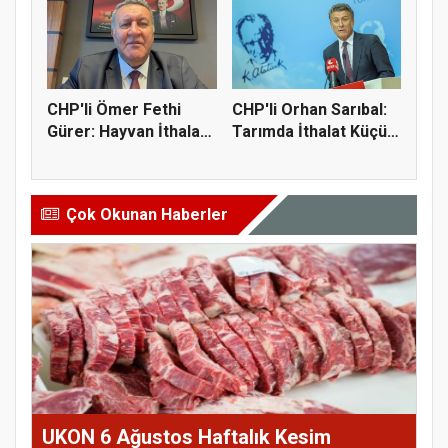
CHP'li Ömer Fethi
CHP'li Orhan Sarıbal:
Gürer: Hayvan İthalatı
Tarımda İthalat Küçük
Eti...
Ü...
Çok Okunan Haberler
UKON 6 Ağustos Haftalık Kesim