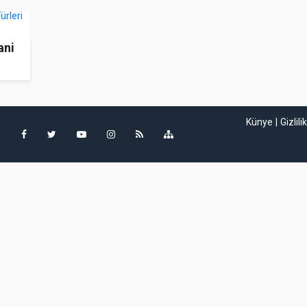
ani
Künye
Gizlili