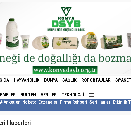
GIDA
HAYVANCILIK
DÜNYA
SAĞLIK
RÖPORTAJLAR
SIYASE
LEMELER
BÜLTEN
VERILER
TEKNOLOJI
Anketler
Nöbetçi Eczaneler
Firma Rehberi
Seri İlanlar
Etkinlik 
eri Haberleri