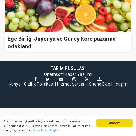
Ege Birliği Japonya ve Güney Kore pazarına
odaklandı
TARIM PUSULASI
Onemsoft
Haber Yazılımı
Künye
Gizlilik Politikası
Hizmet Şartları
Sitene Ekle
İletişim
Sitemizden en iyi şekilde faydalanabilmeniz için çerezler
Anladım
kullanılmaktadır. Bu siteye giriş yaparak çerez kullanımını kabul
etmiş sayılıyorsunuz.
Daha Fazla Bilgi Al
Ana Sayfa
Web TV
Foto Galeri
Yazarlar