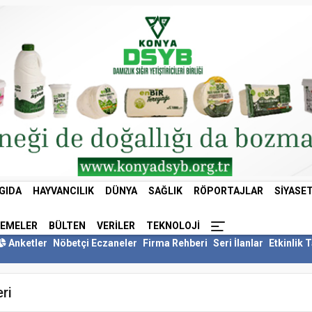
GIDA
HAYVANCILIK
DÜNYA
SAĞLIK
RÖPORTAJLAR
SIYASE
LEMELER
BÜLTEN
VERILER
TEKNOLOJI
Anketler
Nöbetçi Eczaneler
Firma Rehberi
Seri İlanlar
Etkinlik 
ri