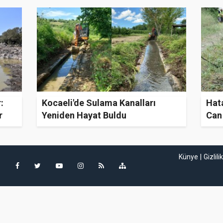
:
Kocaeli'de Sulama Kanalları
Hata
r
Yeniden Hayat Buldu
Can
Künye
Gizlili