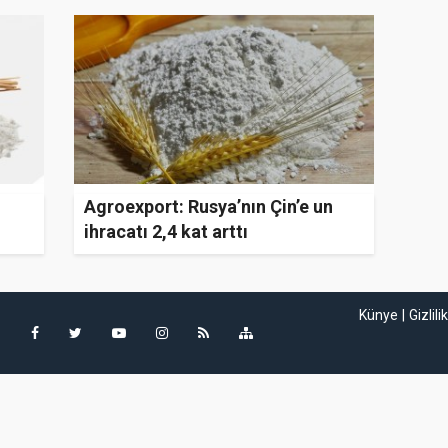
Agroexport: Rusya’nın Çin’e un
ihracatı 2,4 kat arttı
Künye
Gizlili