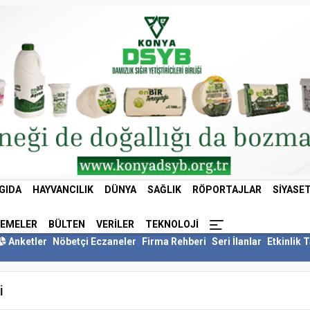
GIDA
HAYVANCILIK
DÜNYA
SAĞLIK
RÖPORTAJLAR
SIYASE
LEMELER
BÜLTEN
VERILER
TEKNOLOJI
Anketler
Nöbetçi Eczaneler
Firma Rehberi
Seri İlanlar
Etkinlik 
i