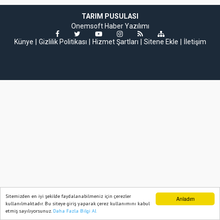
TARIM PUSULASI
Onemsoft
Haber Yazılımı
Künye
Gizlilik Politikası
Hizmet Şartları
Sitene Ekle
İletişim
Sitemizden en iyi şekilde faydalanabilmeniz için çerezler
Anladım
kullanılmaktadır. Bu siteye giriş yaparak çerez kullanımını kabul
etmiş sayılıyorsunuz.
Daha Fazla Bilgi Al
Ana Sayfa
Web TV
Foto Galeri
Yazarlar