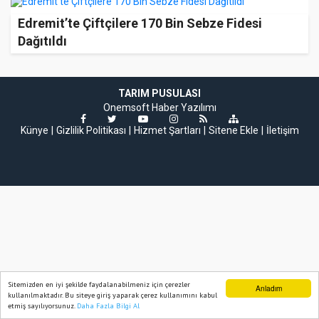
Edremit’te Çiftçilere 170 Bin Sebze Fidesi
Dağıtıldı
TARIM PUSULASI
Onemsoft
Haber Yazılımı
Künye
Gizlilik Politikası
Hizmet Şartları
Sitene Ekle
İletişim
Sitemizden en iyi şekilde faydalanabilmeniz için çerezler
Anladım
kullanılmaktadır. Bu siteye giriş yaparak çerez kullanımını kabul
etmiş sayılıyorsunuz.
Daha Fazla Bilgi Al
Ana Sayfa
Web TV
Foto Galeri
Yazarlar