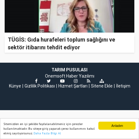
TÜGİS: Gıda hurafeleri toplum sağlığını ve
sektör itibarını tehdit ediyor
TARIM PUSULASI
Onemsoft
Haber Yazılımı
Künye
Gizlilik Politikası
Hizmet Şartları
Sitene Ekle
İletişim
Sitemizden en iyi şekilde faydalanabilmeniz için çerezler
Anladım
kullanılmaktadır. Bu siteye giriş yaparak çerez kullanımını kabul
etmiş sayılıyorsunuz.
Daha Fazla Bilgi Al
Ana Sayfa
Web TV
Foto Galeri
Yazarlar