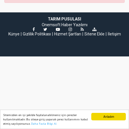
TARIM PUSULASI
Onemsoft
Haber Yazılımı
Künye
Gizlilik Politikası
Hizmet Şartları
Sitene Ekle
İletişim
Sitemizden en iyi şekilde faydalanabilmeniz için çerezler
Anladım
kullanılmaktadır. Bu siteye giriş yaparak çerez kullanımını kabul
etmiş sayılıyorsunuz.
Daha Fazla Bilgi Al
Ana Sayfa
Web TV
Foto Galeri
Yazarlar