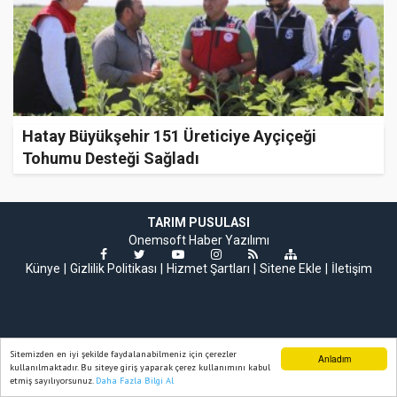
Hatay Büyükşehir 151 Üreticiye Ayçiçeği
Tohumu Desteği Sağladı
TARIM PUSULASI
Onemsoft
Haber Yazılımı
Künye
Gizlilik Politikası
Hizmet Şartları
Sitene Ekle
İletişim
Sitemizden en iyi şekilde faydalanabilmeniz için çerezler
Anladım
kullanılmaktadır. Bu siteye giriş yaparak çerez kullanımını kabul
etmiş sayılıyorsunuz.
Daha Fazla Bilgi Al
Ana Sayfa
Web TV
Foto Galeri
Yazarlar