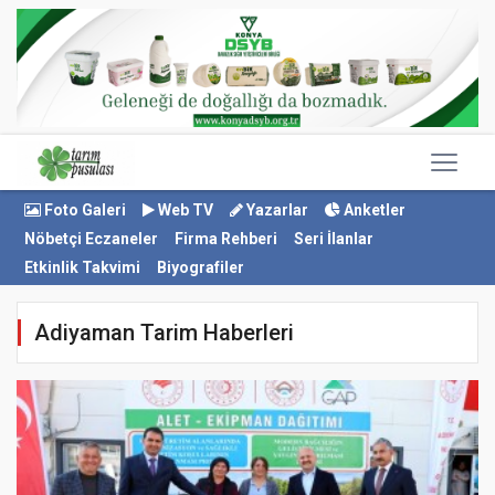
Foto Galeri
Web TV
Yazarlar
Anketler
Nöbetçi Eczaneler
Firma Rehberi
Seri İlanlar
Etkinlik Takvimi
Biyografiler
Adiyaman Tarim Haberleri